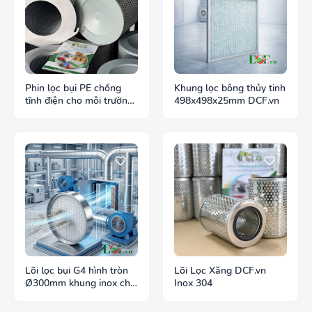
Phin lọc bụi PE chống
Khung lọc bông thủy tinh
tĩnh điện cho môi trường
498x498x25mm DCF.vn
bụi dễ cháy
Lõi lọc bụi G4 hình tròn
Lõi Lọc Xăng DCF.vn
Ø300mm khung inox cho
Inox 304
ống gió tròn