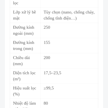
lọc
Lớp xử lý bề
Tùy chọn (nano, chống cháy
,
mặt
chống tĩnh điện…)
Đường kính
250
ngoài (mm)
Đường kính
155
trong (mm)
Chiều dài
200
(mm)
Diện tí
c
h lọc
17,5–23
,
5
(m²)
Hiệu suất lọc
≥99,5
(%)
Nhiệt độ làm
80