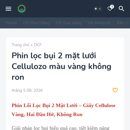
0
Home
HD Mua Hàng
HD Giao hàng
Về chúng tôi
Bảo hà
Trang chủ
DCF
Phin lọc bụi 2 mặt lưới
Cellulozo màu vàng không
ron
tháng 5 08, 2026
Phin Lõi Lọc Bụi 2 Mặt Lưới – Giấy Cellulose
Vàng, Hai Đầu Hở, Không Ron
Giải pháp lọc bụi hiệu quả cao, tiết kiệm năng