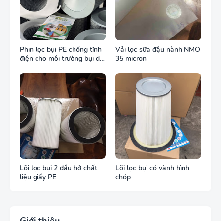
Phin lọc bụi PE chống tĩnh
Vải lọc sữa đậu nành NMO
điện cho môi trường bụi dễ
35 micron
cháy
Lõi lọc bụi 2 đầu hở chất
Lõi lọc bụi có vành hình
liệu giấy PE
chóp
Giới thiệu