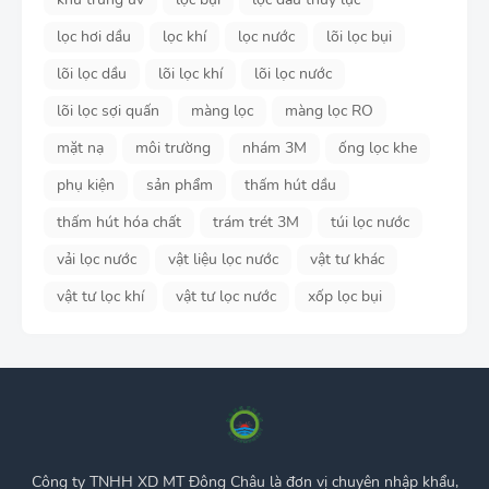
lọc hơi dầu
lọc khí
lọc nước
lõi lọc bụi
lõi lọc dầu
lõi lọc khí
lõi lọc nước
lõi lọc sợi quấn
màng lọc
màng lọc RO
mặt nạ
môi trường
nhám 3M
ống lọc khe
phụ kiện
sản phẩm
thấm hút dầu
thấm hút hóa chất
trám trét 3M
túi lọc nước
vải lọc nước
vật liệu lọc nước
vật tư khác
vật tư lọc khí
vật tư lọc nước
xốp lọc bụi
Công ty TNHH XD MT Đông Châu là đơn vị chuyên nhập khẩu,