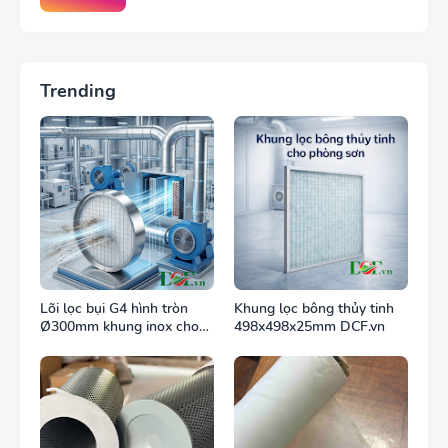
Trending
Lõi lọc bụi G4 hình tròn
Khung lọc bông thủy tinh
Ø300mm khung inox cho
498x498x25mm DCF.vn
ống gió tròn