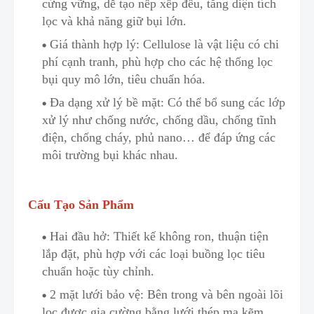
cứng vững,
d
ễ tạo nếp xếp đều, tăng diện tích
lọc và khả năng giữ bụi lớn.
Giá thành hợp lý: Cellulose là vật liệu
c
ó chi
phí cạnh tranh, phù hợp cho các hệ thống lọc
bụi quy mô lớn, tiêu chuẩn hóa.
Đa dạng xử lý bề mặt: Có thể bổ sung các lớp
xử lý như chống nước, chống dầu, chống tĩnh
điện, chống cháy, phủ nano… để đáp ứng các
môi trường bụi khác nhau.
Cấu Tạo Sản Phẩm
Hai đầu hở: Thiết kế không ron, thuận tiện
lắp đặt, phù hợp
v
ới các loại buồng lọc tiêu
chuẩn hoặc tùy chỉnh.
2 mặt lưới bảo vệ: Bên trong và bên ngoài lõi
lọc được gia cường bằng lưới thép mạ kẽm