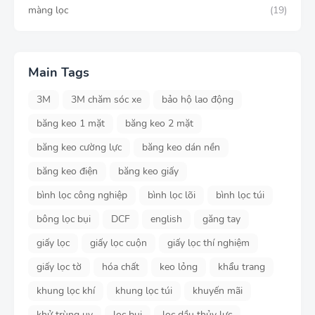
màng lọc
(19)
Main Tags
3M
3M chăm sóc xe
bảo hộ lao động
băng keo 1 mặt
băng keo 2 mặt
băng keo cường lực
băng keo dán nền
băng keo điện
băng keo giấy
bình lọc công nghiệp
bình lọc lõi
bình lọc túi
bông lọc bụi
DCF
english
găng tay
giấy lọc
giấy lọc cuộn
giấy lọc thí nghiệm
giấy lọc tờ
hóa chất
keo lỏng
khẩu trang
khung lọc khí
khung lọc túi
khuyến mãi
khử trùng uv
lọc bụi
lọc dầu thủy lực