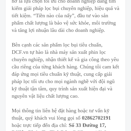
hở là lựa chọn tối ưu c
h
o doanh nghiệp đang tìm
kiếm giải pháp lọc bụi chuyên nghiệp, hiệu quả và
tiết kiệm
.
“Tiền nào của nấy”, đầu tư vào sản
phẩm chất lượng là bảo vệ sức khỏe
,
môi trường
và tăng lợi nhuận lâu dài cho doanh nghiệp.
Bên cạnh các sản phẩm lọc bụi tiêu chuẩn,
DCF.vn tự hào là nhà máy sản xuất phin lọc
chuyên nghiệp, nhận thiết kế và gia công theo yêu
cầu riêng của từng khách hàng
.
Chúng tôi cam kết
đáp ứng mọi tiêu chuẩn kỹ thuật, cung cấp giải
pháp lọc tối ưu cho mọi ngành nghề với đội ngũ
kỹ thuật tận tâm, quy trình sản xuất hiện đại và
nguyên vật liệu chất lượng cao.
Mọi thông tin liên hệ đặt hàng hoặc tư vấn kỹ
thuật, quý khách vui lòng gọi số
02862702191
hoặc trực tiếp đến địa chỉ:
Số 33 Đường 17,