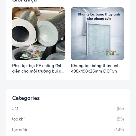
Phin lọc bụi PE chống tĩnh
Khung lọc bông thủy tinh
điện cho môi trường bụi dễ
498x498x25mm DCF.vn
cháy
Categories
3M
(65)
lọc khí
(55)
lọc nước
(149)