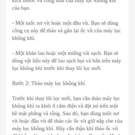
kích thước và công suất của máy lọc không khí
của bạn.
- Một tuốc nơ vít hoặc một đầu vít. Bạn
s
ẽ dùng
công cụ này để tháo và gắn lại ốc vít c
ủ
a máy lọc
không khí.
- Một khăn lau hoặc một miếng vải sạch. Bạn sẽ
dùng vật liệu này để lau sạch bụi và bẩn trên máy
lọc không khí trước khi thay lõi lọc mới.
Bước 2: Tháo máy lọc không khí
Trước khi thay lõi lọc mới,
b
ạn cần tháo máy lọc
không khí ra khỏi ổ cắm điện và đặt nó trên một
bề mặt phẳng và rộng. Sau đó, bạn dùng tuốc nơ
vít hoặc đầu vít để tháo các ốc vít giữ nắp che của
máy lọc không khí. H
ã
y cẩn thận khi tháo ốc vít