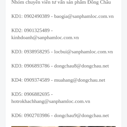
Nhóm chuyên viên tư vấn sản phẩm Đông Châu
KD1:
0902490389
-
baogia@sanphamloc.com.vn
KD2:
0901325489
-
kinhdoanh@sanphamloc.com.vn
KD3:
0938958295
-
locbui@sanphamloc.com.vn
KD3:
0906893786
-
dongchau8@dongchau.net
KD4:
0909374589
-
muahang@dongchau.net
KD5:
0906882695
-
hotrokhachhang@sanphamloc.com.vn
KD6:
0902703986
-
dongchau9@dongchau.net