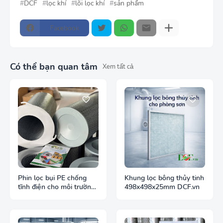
DCF
lọc khí
lõi lọc khí
sản phẩm
Facebook
Có thể bạn quan tâm
Xem tất cả
Phin lọc bụi PE chống
Khung lọc bông thủy tinh
tĩnh điện cho môi trường
498x498x25mm DCF.vn
bụi dễ cháy