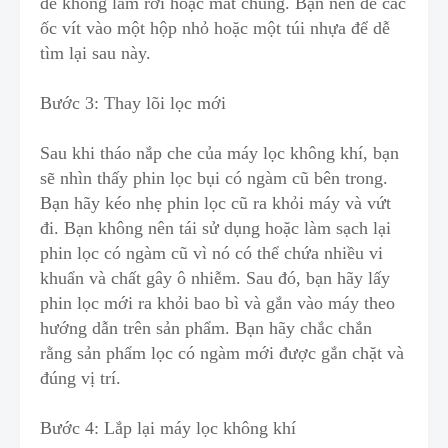
để không làm rơi hoặc mất chúng. Bạn nên để các
ốc vít vào một hộp nhỏ hoặc một túi nhựa để dễ
tìm lại sau này.
Bước 3: Thay lõi lọc mới
Sau khi tháo nắp che của máy lọc không khí, bạn
sẽ nhìn thấy phin lọc bụi có ngàm cũ bên trong.
Bạn hãy kéo nh
ẹ
phin lọc cũ ra khỏi máy và vứt
đi. Bạn không nên tái sử dụng hoặc làm sạch lại
phin lọc có ngàm cũ vì nó có thể chứa nhiều vi
khuẩn và chất gây ô nhiễm. Sau đó, bạn hãy lấy
phin lọc mới ra khỏi bao bì và gắn vào máy theo
hướng dẫn trên sản phẩm. B
ạ
n hãy chắc chắn
rằng sản phẩm lọc có ngàm mới được gắn chặt và
đúng vị trí.
Bước 4: Lắp lại máy lọc không khí