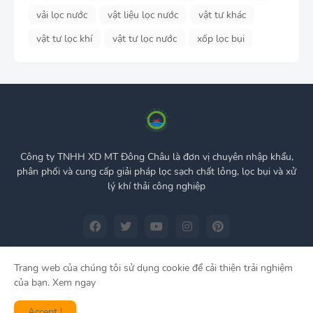
vải lọc nước
vật liệu lọc nước
vật tư khác
vật tư lọc khí
vật tư lọc nước
xốp lọc bụi
Công ty TNHH XD MT Đông Châu là đơn vị chuyên nhập khẩu,
phân phối và cung cấp giải pháp lọc sạch chất lỏng, lọc bụi và xử
lý khí thải công nghiệp
Trang web của chúng tôi sử dụng cookie để cải thiện trải nghiệm
của bạn.
Xem ngay
Home
About Us
Privacy Policy
Contact us
Accept !