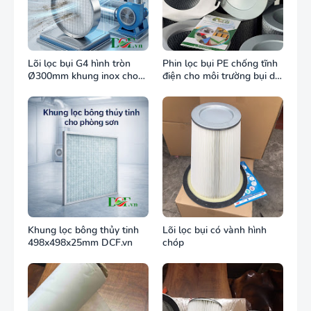
Lõi lọc bụi G4 hình tròn
Phin lọc bụi PE chống tĩnh
Ø300mm khung inox cho
điện cho môi trường bụi dễ
ống gió tròn
cháy
Khung lọc bông thủy tinh
Lõi lọc bụi có vành hình
498x498x25mm DCF.vn
chóp