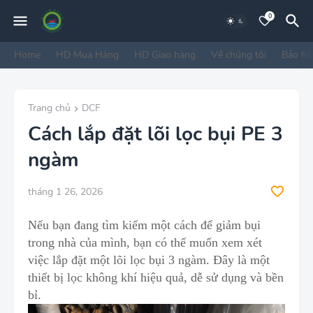
0
Home
HD Mua Hàng
HD Giao hàng
Về chúng tôi
Bảo hà
Trang chủ
DCF
Cách lắp đặt lõi lọc bụi PE 3
ngàm
tháng 1 26, 2026
Nếu bạn đang tìm kiếm một cách để giảm bụi
trong nhà của mình, bạn có thể muốn xem xét
việc lắp đặt một
lõi lọc bụi 3 ngàm
.
Đây là một
thiết bị lọc không khí h
i
ệu quả, dễ sử dụng và bền
bỉ.