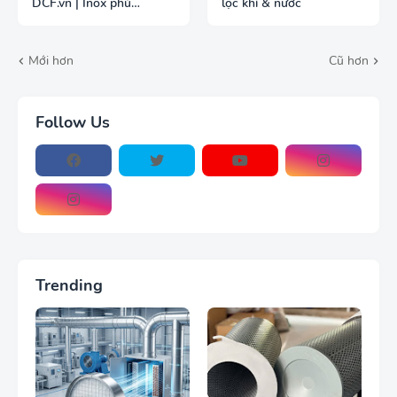
DCF.vn | Inox phủ
lọc khí & nước
PTFE/Teflon
Mới hơn
Cũ hơn
Follow Us
Trending