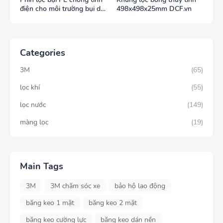
điện cho môi trường bụi dễ
498x498x25mm DCF.vn
cháy
Categories
3M
(65)
lọc khí
(55)
lọc nước
(149)
màng lọc
(19)
Main Tags
3M
3M chăm sóc xe
bảo hộ lao động
băng keo 1 mặt
băng keo 2 mặt
băng keo cường lực
băng keo dán nền