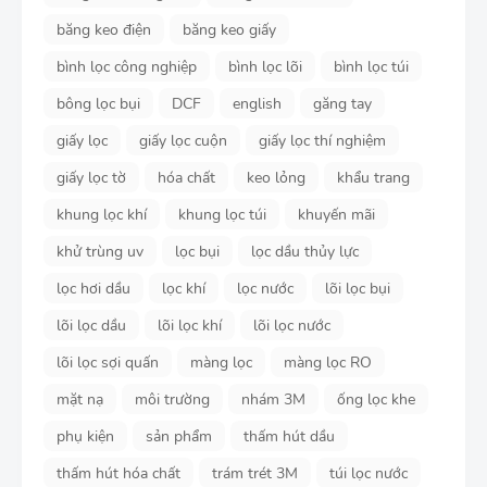
băng keo điện
băng keo giấy
bình lọc công nghiệp
bình lọc lõi
bình lọc túi
bông lọc bụi
DCF
english
găng tay
giấy lọc
giấy lọc cuộn
giấy lọc thí nghiệm
giấy lọc tờ
hóa chất
keo lỏng
khẩu trang
khung lọc khí
khung lọc túi
khuyến mãi
khử trùng uv
lọc bụi
lọc dầu thủy lực
lọc hơi dầu
lọc khí
lọc nước
lõi lọc bụi
lõi lọc dầu
lõi lọc khí
lõi lọc nước
lõi lọc sợi quấn
màng lọc
màng lọc RO
mặt nạ
môi trường
nhám 3M
ống lọc khe
phụ kiện
sản phẩm
thấm hút dầu
thấm hút hóa chất
trám trét 3M
túi lọc nước