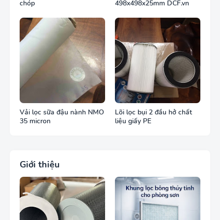
chóp
498x498x25mm DCF.vn
Vải lọc sữa đậu nành NMO
Lõi lọc bụi 2 đầu hở chất
35 micron
liệu giấy PE
Giới thiệu