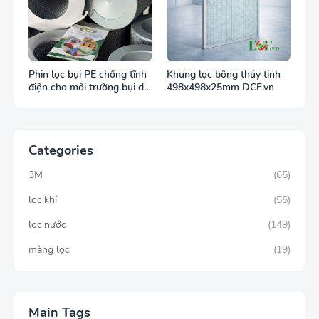
Phin lọc bụi PE chống tĩnh
Khung lọc bông thủy tinh
điện cho môi trường bụi dễ
498x498x25mm DCF.vn
cháy
Categories
3M
(65)
lọc khí
(55)
lọc nước
(149)
màng lọc
(19)
Main Tags