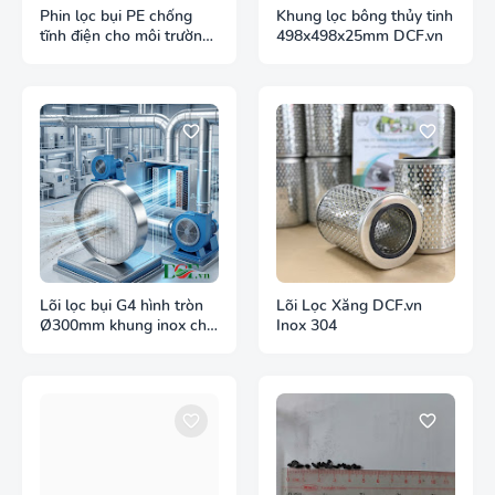
Phin lọc bụi PE chống
Khung lọc bông thủy tinh
tĩnh điện cho môi trường
498x498x25mm DCF.vn
bụi dễ cháy
Lõi lọc bụi G4 hình tròn
Lõi Lọc Xăng DCF.vn
Ø300mm khung inox cho
Inox 304
ống gió tròn