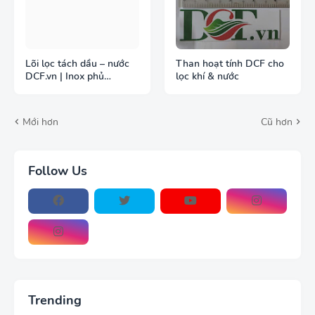
Lõi lọc tách dầu – nước
Than hoạt tính DCF cho
DCF.vn | Inox phủ
lọc khí & nước
PTFE/Teflon
Mới hơn
Cũ hơn
Follow Us
Trending