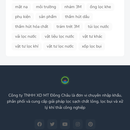
mặt nạ
môi trường
nhám 3M
ống lọc khe
phụ kiện
sản phẩm
thấm hút dầu
thấm hút hóa chất
trám trét 3M
túi lọc nước
vải lọc nước
vật liệu lọc nước
vật tư khác
vật tư lọc khí
vật tư lọc nước
xốp lọc bụi
Công ty TNHH XD MT Đông Châu là đơn vị chuyên nhập khẩu,
phân phối và cung cấp giải pháp lọc sạch chất lỏng, lọc bụi và xử
lý khí thải công nghiệp