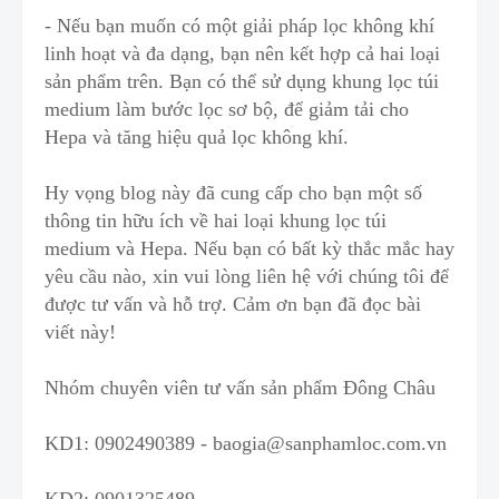
- Nếu bạn muốn có một giải pháp lọc không khí
linh hoạt và đa dạng, bạn nên kết hợp cả hai loại
sản phẩm trên. Bạn có thể sử dụng khung lọc túi
medium làm bước lọc sơ bộ, để giảm tải cho
Hepa và tăng hiệu quả lọc không khí.
Hy vọng blog này đã cung cấp cho bạn một số
thông tin hữu ích về hai loại khung lọc túi
medium và Hepa. Nếu b
ạ
n có bất kỳ thắc mắc hay
yêu cầu nào, xin vui lòng liên hệ với chúng tôi để
được tư vấn và hỗ trợ. Cảm ơn bạn đã đọc bài
viết này!
Nhóm chuyên viên tư vấn sản phẩm Đông Châu
KD1:
0902490389
-
baogia@sanphamloc.com.vn
KD2:
0901325489
-