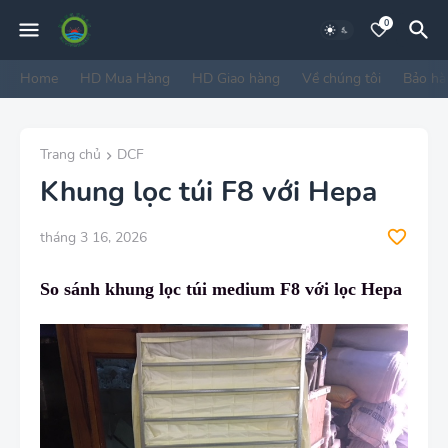
0
Home
HD Mua Hàng
HD Giao hàng
Về chúng tôi
Bảo hà
Trang chủ
DCF
Khung lọc túi F8 với Hepa
tháng 3 16, 2026
So sánh khung lọc túi medium F8 với lọc Hepa