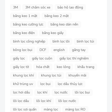
3M
3M chăm sóc xe
bảo hộ lao động
băng keo 1 mặt
băng keo 2 mặt
băng keo cường lực
băng keo dán nền
băng keo điện
băng keo giấy
bình lọc công nghiệp
bình lọc lõi
bình lọc túi
bông lọc bụi
DCF
english
găng tay
giấy lọc
giấy lọc cuộn
giấy lọc thí nghiệm
giấy lọc tờ
hóa chất
keo lỏng
khẩu trang
khung lọc khí
khung lọc túi
khuyến mãi
khử trùng uv
lọc bụi
lọc dầu thủy lực
lọc hơi dầu
lọc khí
lọc nước
lõi lọc bụi
lõi lọc dầu
lõi lọc khí
lõi lọc nước
lõi lọc sợi quấn
màng lọc
màng lọc RO