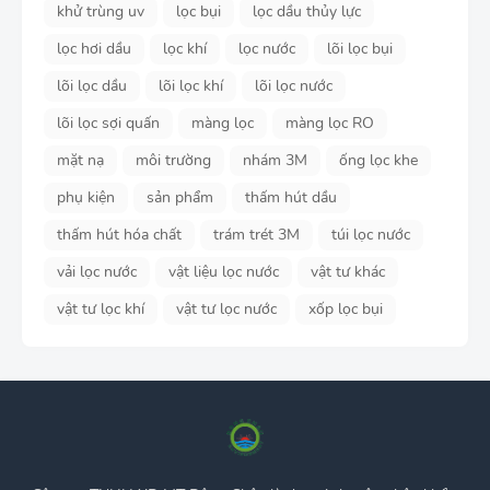
khử trùng uv
lọc bụi
lọc dầu thủy lực
lọc hơi dầu
lọc khí
lọc nước
lõi lọc bụi
lõi lọc dầu
lõi lọc khí
lõi lọc nước
lõi lọc sợi quấn
màng lọc
màng lọc RO
mặt nạ
môi trường
nhám 3M
ống lọc khe
phụ kiện
sản phẩm
thấm hút dầu
thấm hút hóa chất
trám trét 3M
túi lọc nước
vải lọc nước
vật liệu lọc nước
vật tư khác
vật tư lọc khí
vật tư lọc nước
xốp lọc bụi