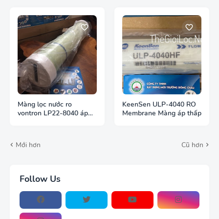
Màng lọc nước ro
KeenSen ULP-4040 RO
vontron LP22-8040 áp
Membrane Màng áp thấp
cao khử mặn
Mới hơn
Cũ hơn
Follow Us