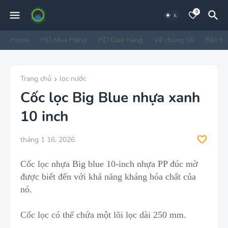
0
Home
HD Mua Hàng
HD Giao hàng
Về chúng tôi
Bảo hà
Trang chủ
lọc nước
Cốc lọc Big Blue nhựa xanh
10 inch
tháng 1 16, 2026
Cốc lọc nhựa Big blue 10-inch nhựa PP đúc mờ
được biết đến với khả nă
n
g kháng hóa chất của
nó.
Cốc lọc có thể chứa một lõi lọc dài 250 mm.