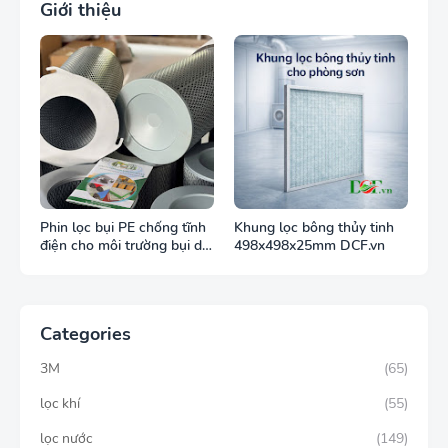
Giới thiệu
Phin lọc bụi PE chống tĩnh
Khung lọc bông thủy tinh
điện cho môi trường bụi dễ
498x498x25mm DCF.vn
cháy
Categories
3M
(65)
lọc khí
(55)
lọc nước
(149)