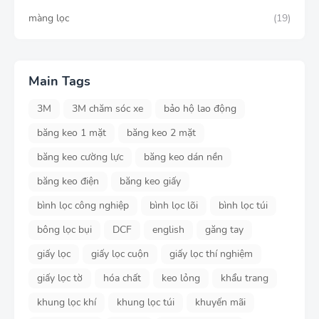
màng lọc
(19)
Main Tags
3M
3M chăm sóc xe
bảo hộ lao động
băng keo 1 mặt
băng keo 2 mặt
băng keo cường lực
băng keo dán nền
băng keo điện
băng keo giấy
bình lọc công nghiệp
bình lọc lõi
bình lọc túi
bông lọc bụi
DCF
english
găng tay
giấy lọc
giấy lọc cuộn
giấy lọc thí nghiệm
giấy lọc tờ
hóa chất
keo lỏng
khẩu trang
khung lọc khí
khung lọc túi
khuyến mãi