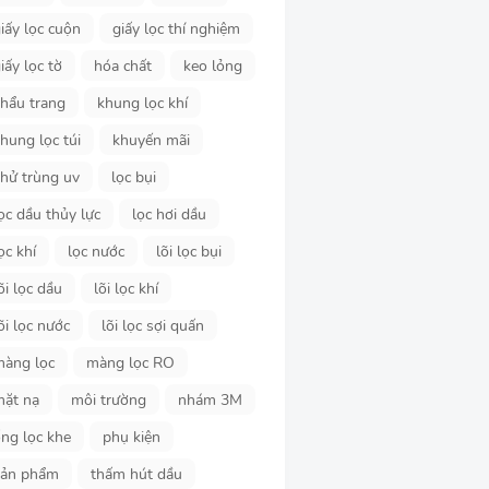
iấy lọc cuộn
giấy lọc thí nghiệm
iấy lọc tờ
hóa chất
keo lỏng
hẩu trang
khung lọc khí
hung lọc túi
khuyến mãi
hử trùng uv
lọc bụi
ọc dầu thủy lực
lọc hơi dầu
ọc khí
lọc nước
lõi lọc bụi
õi lọc dầu
lõi lọc khí
õi lọc nước
lõi lọc sợi quấn
màng lọc
màng lọc RO
mặt nạ
môi trường
nhám 3M
ng lọc khe
phụ kiện
sản phẩm
thấm hút dầu