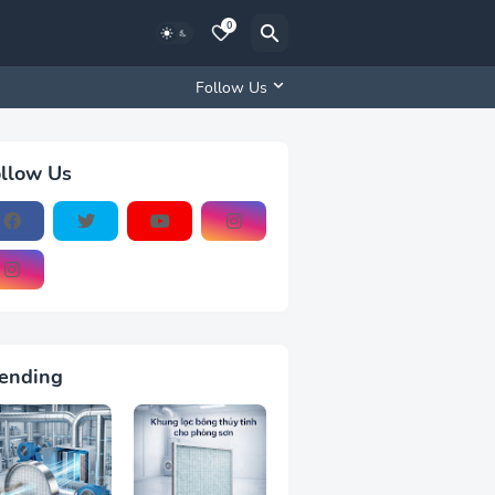
0
Follow Us
llow Us
ending