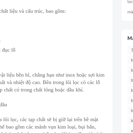
lọ
chất liệu và cấu trúc, bao gồm:
mà
M
i
i đục lỗ
b
b
vật liệu bền bỉ, chẳng hạn như inox hoặc sợi kim
b
uất và nh
i
ệt độ cao. Bên trong lõi lọc có các lỗ
p chất có trong chất lỏng hoặc dầu khí.
b
b
 dầu
b
 lõi lọc
,
các tạp chất sẽ bị giữ lại trên bề mặt
b
 thể bao gồm các mảnh vụn kim loại, bụi bẩn,
e