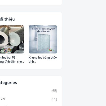
ới thiệu
n lọc bụi PE
Khung lọc bông thủy
ng tĩnh điện cho
tinh
 trường bụi dễ
498x498x25mm
áy
DCF.vn
tegories
M
(65)
 khí
(55)