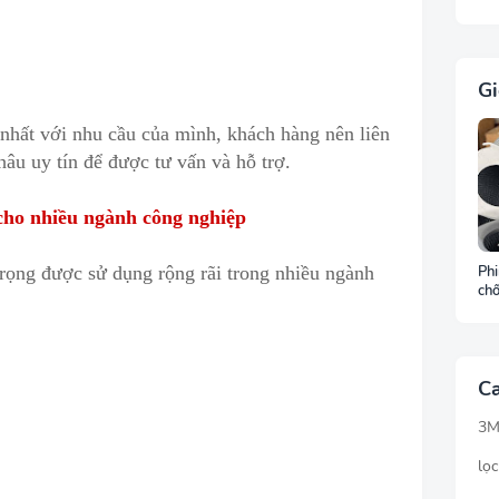
Gi
 nhất với nhu cầu của mình, khách hàng nên liên
âu uy tín để được tư vấn và hỗ trợ.
u cho nhiều ngành công nghiệp
r
ọ
ng được sử dụng rộng rãi trong nhiều ngành
Phi
chố
môi
ch
Ca
3
lọc