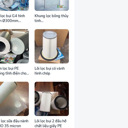
 lọc bụi G4 hình
Khung lọc bông thủy
òn Ø300mm
tinh
ng inox cho ống
498x498x25mm
 tròn
DCF.vn
n lọc bụi PE
Lõi lọc bụi có vành
ng tĩnh điện cho
hình chóp
 trường bụi dễ
áy
 lọc sữa đậu nành
Lõi lọc bụi 2 đầu hở
O 35 micron
chất liệu giấy PE