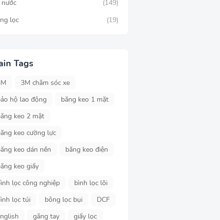
c nước
(149)
ng lọc
(19)
ain Tags
3M
3M chăm sóc xe
ảo hộ lao động
băng keo 1 mặt
ăng keo 2 mặt
ăng keo cường lực
ăng keo dán nền
băng keo điện
ăng keo giấy
ình lọc công nghiệp
bình lọc lõi
ình lọc túi
bông lọc bụi
DCF
nglish
găng tay
giấy lọc