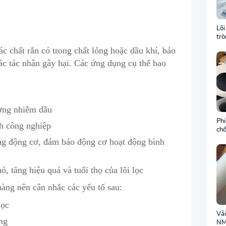
Lõi
tr
khu
ác chất rắn có t
r
ong chất lỏng hoặc dầu khí
,
bảo
gió
các tác nhân gây hại. Các ứng dụng cụ thể bao
ường nhiễm dầu
Phi
nh công nghiệp
chố
môi
ng động c
ơ
, đảm bảo động cơ hoạt động bình
ch
, tăng hiệu quả và tuổi thọ của lõi lọc
hàng nên cân nhắc các yếu tố sau:
lọc
Vải
ng
NM