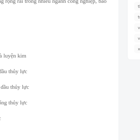
ng r
ộ
ng rãi trong nhiều ngành công nghiệp, bao
t
t
v
v
x
à luyện kim
dầu thủy lực
 dầu thủy lực
ống thủy lực
c