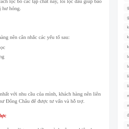
ch lọc bỏ các tạp chất này, lõi lọc dầu giúp bảo
g
ị hư hỏng.
g
k
k
hàng n
ê
n cân nhắc các yếu tố sau:
k
lọc
ng
l
l
l
l
 nhất với nhu cầu của mình, khách hàng nên liên
như Đông Châu để được tư vấn và hỗ trợ.
ố
lực