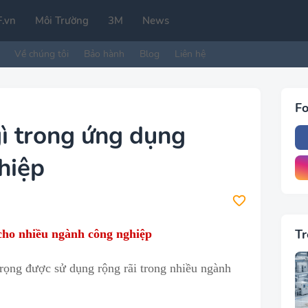
.vn
Môi Trường
3M
News
Về chúng tôi
Bảo hành
Blog
Liên hệ
Fo
gì trong ứng dụng
hiệp
Tr
u cho nhiều ngành công nghiệp
 trọng được
s
ử dụng rộng rãi trong nhiều ngành