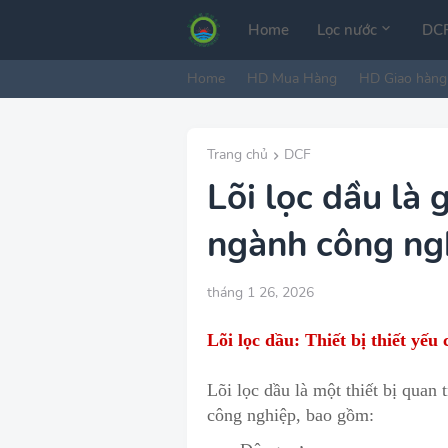
Home
Lọc nước
DCF
Home
HD Mua Hàng
HD Giao hàng
Trang chủ
DCF
Lõi lọc dầu là 
ngành công ng
tháng 1 26, 2026
Lõi lọc dầu: Thiết bị thiết yế
Lõi lọc dầu là một thiết bị quan
công nghiệp, bao gồm: