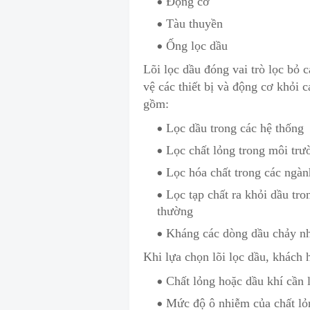
Động cơ
Tàu thuyền
Ống lọc dầu
Lõi lọc dầu đóng vai trò lọc bỏ c
vệ các thiết bị và động cơ khỏi 
gồm:
Lọc dầu trong các hệ thống
Lọc chất lỏng trong môi tr
Lọc hóa chất trong các ngà
Lọc tạp chất ra khỏi dầu tro
thường
Kháng các dòng dầu chảy nhỏ
Khi lựa chọn lõi lọc dầu, khách 
Chất lỏng h
o
ặc dầu khí cần 
Mức độ ô nhiễm của chất lỏ