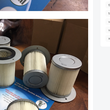
t
t
v
v
x