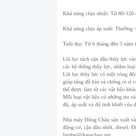
Khả năng chịu nhiệt: Từ 80-120 đ
Khả năng chịu áp suất: Thường <
Tuổi thọ: Từ 6 tháng đến 3 năm t
Lõi lọc tách cặn dầu thủy lực vàn
các hệ thống thủy lực, nhằm l
o
ại
Lõi lọc thủy lực có một vòng đệ
giúp tăng độ kín và chống rò rỉ c
thể được làm từ các vật liệu khá
Mỗi loại vật liệu có những ưu v
độ, áp suất và độ tinh khiết của 
Nhà máy Đông Châu sản xuất và g
động cơ, cặn dầu nhớt, diesel. Đ
lienhe@dongchau.net