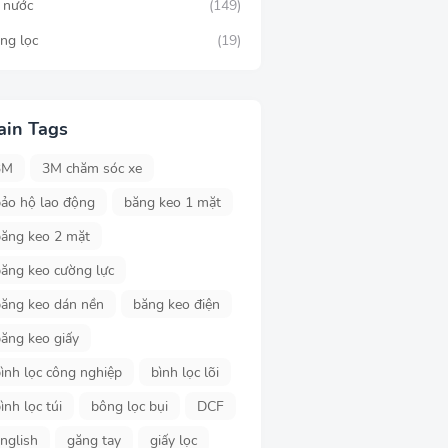
c nước
(149)
ng lọc
(19)
ain Tags
3M
3M chăm sóc xe
ảo hộ lao động
băng keo 1 mặt
ăng keo 2 mặt
ăng keo cường lực
ăng keo dán nền
băng keo điện
ăng keo giấy
ình lọc công nghiệp
bình lọc lõi
ình lọc túi
bông lọc bụi
DCF
nglish
găng tay
giấy lọc