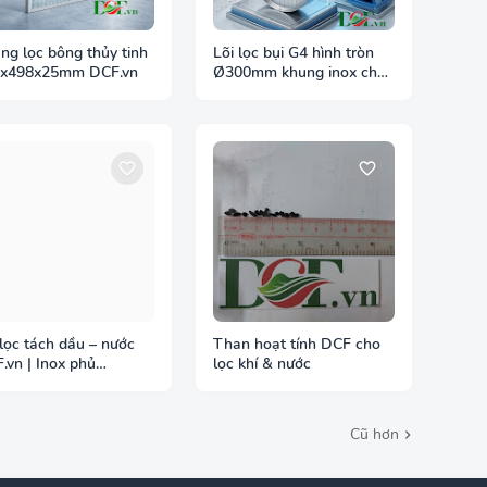
ng lọc bông thủy tinh
Lõi lọc bụi G4 hình tròn
x498x25mm DCF.vn
Ø300mm khung inox cho
ống gió tròn
 lọc tách dầu – nước
Than hoạt tính DCF cho
.vn | Inox phủ
lọc khí & nước
E/Teflon
Cũ hơn