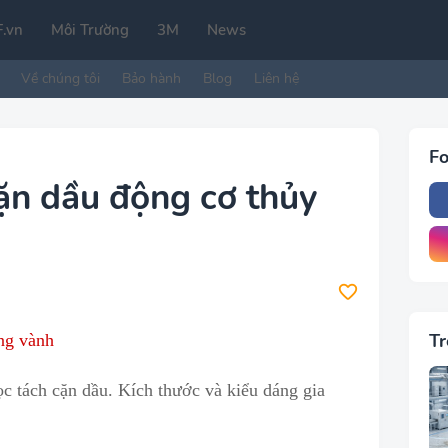
.vn
Môi Trường
3M
News
Về chúng tôi
Bảo hành
Blog
Liên hệ
Fo
cặn dầu động cơ thủy
Tr
ông vành
ọc tách cặn dầu
.
Kích thước và kiểu dáng gia