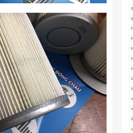
g
g
k
k
k
l
l
l
l
ố