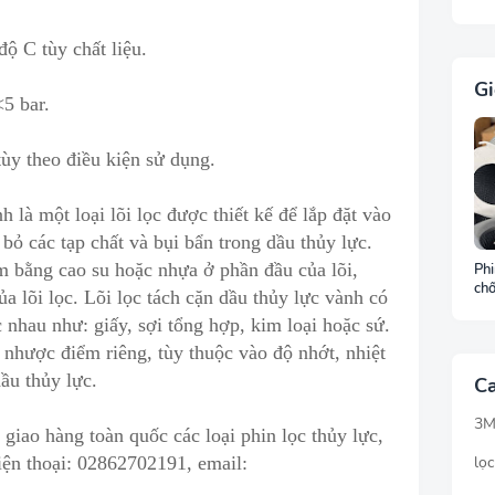
ộ C tùy chất liệu.
Gi
5 bar.
ùy theo điều kiện sử dụng.
h là một loại lõi lọc được thiết kế để lắp đặt vào
 bỏ các tạp chất và bụi bẩn t
r
ong dầu thủy lực.
m bằng cao su hoặc nhựa ở phần đầu của lõi,
Phi
chố
ủa lõi lọc. Lõi lọc tách cặn dầu thủy lực vành có
môi
c nhau như: giấy, sợi tổng hợp, kim loại hoặc sứ.
ch
à nhược điểm riêng
,
tùy thuộc vào độ nhớt, nhiệt
dầu thủy lực.
Ca
3
iao hàng toàn quốc các loại phin lọc thủy lực,
iện thoại:
02862702191
, email:
lọc