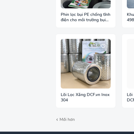
Phin lọc bụi PE chống tĩnh
Khu
điện cho môi trường bụi
498
dễ cháy
Lõi Lọc Xăng DCF.vn Inox
Lõi
304
DCF
PTF
Mới hơn