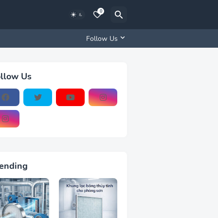
0
Follow Us
llow Us
ending