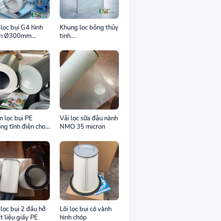
 lọc bụi G4 hình
Khung lọc bông thủy
òn Ø300mm
tinh
ng inox cho ống
498x498x25mm
 tròn
DCF.vn
n lọc bụi PE
Vải lọc sữa đậu nành
ng tĩnh điện cho
NMO 35 micron
 trường bụi dễ
áy
 lọc bụi 2 đầu hở
Lõi lọc bụi có vành
t liệu giấy PE
hình chóp