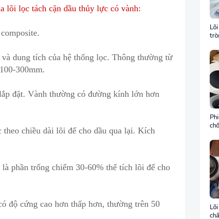
 lõi lọc tách cặn dầu thủy lực có vành:
Lõi
composite.
tr
khu
gió
 và dung tích của hệ thống lọc. Thông thường từ
 100-300mm.
lắp đặt
.
Vành thường có đường kính lớn hơn
Phi
chố
theo chiều dài lõi để cho dầu qua lại. Kích
môi
ch
 là phần trống chiếm 30-60% thể tích lõi để cho
 có độ cứng cao
h
ơn thấp hơn, thường trên 50
Lõi
chấ