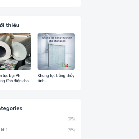
ới thiệu
n lọc bụi PE
Khung lọc bông thủy
ng tĩnh điện cho
tinh
 trường bụi dễ
498x498x25mm
áy
DCF.vn
tegories
M
(65)
 khí
(55)