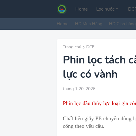
Home
Lọc nước
DCF
Home
HD Mua Hàng
HD Giao hàng
Trang chủ
DCF
Phin lọc tách 
lực có vành
tháng 1 20, 2026
Phin lọc dầu thủy lực loại gia c
Chất liệu giấy PE chuyên dùng l
công t
h
eo yêu cầu.