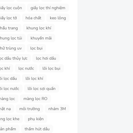
iấy lọc cuộn
giấy lọc thí nghiệm
iấy lọc tờ
hóa chất
keo lỏng
hẩu trang
khung lọc khí
hung lọc túi
khuyến mãi
hử trùng uv
lọc bụi
ọc dầu thủy lực
lọc hơi dầu
ọc khí
lọc nước
lõi lọc bụi
õi lọc dầu
lõi lọc khí
õi lọc nước
lõi lọc sợi quấn
màng lọc
màng lọc RO
mặt nạ
môi trường
nhám 3M
ng lọc khe
phụ kiện
sản phẩm
thấm hút dầu