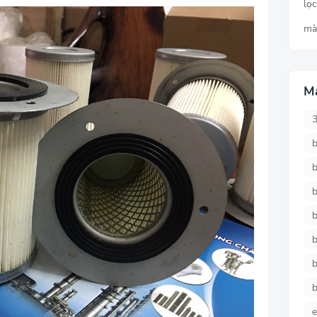
lọ
mà
M
b
b
b
b
b
b
b
e