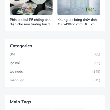
Phin lọc bụi PE chống tĩnh
Khung lọc bông thủy tinh
điện cho môi trường bụi dễ
498x498x25mm DCF.vn
cháy
Categories
3M
(65)
lọc khí
(55)
lọc nước
(149)
màng lọc
(19)
Main Tags