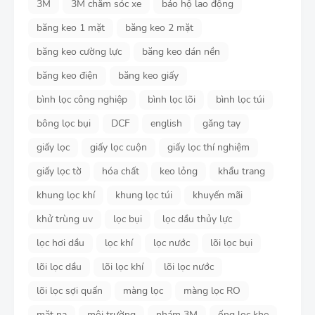
3M
3M chăm sóc xe
bảo hộ lao động
băng keo 1 mặt
băng keo 2 mặt
băng keo cường lực
băng keo dán nền
băng keo điện
băng keo giấy
bình lọc công nghiệp
bình lọc lõi
bình lọc túi
bông lọc bụi
DCF
english
găng tay
giấy lọc
giấy lọc cuộn
giấy lọc thí nghiệm
giấy lọc tờ
hóa chất
keo lỏng
khẩu trang
khung lọc khí
khung lọc túi
khuyến mãi
khử trùng uv
lọc bụi
lọc dầu thủy lực
lọc hơi dầu
lọc khí
lọc nước
lõi lọc bụi
lõi lọc dầu
lõi lọc khí
lõi lọc nước
lõi lọc sợi quấn
màng lọc
màng lọc RO
mặt nạ
môi trường
nhám 3M
ống lọc khe