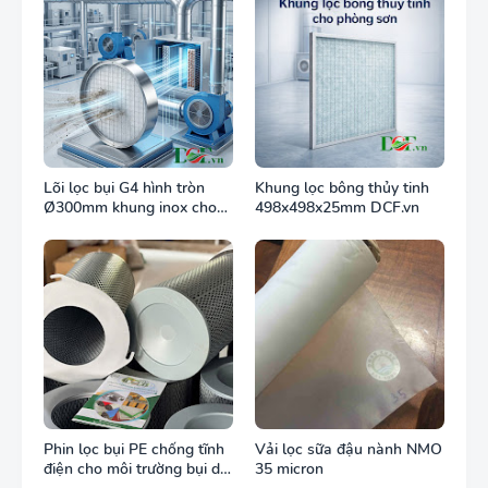
Lõi lọc bụi G4 hình tròn
Khung lọc bông thủy tinh
Ø300mm khung inox cho
498x498x25mm DCF.vn
ống gió tròn
Phin lọc bụi PE chống tĩnh
Vải lọc sữa đậu nành NMO
điện cho môi trường bụi dễ
35 micron