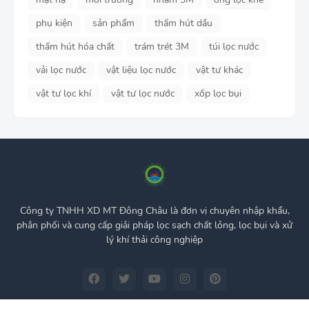
phụ kiện
sản phẩm
thấm hút dầu
thấm hút hóa chất
trám trét 3M
túi lọc nước
vải lọc nước
vật liệu lọc nước
vật tư khác
vật tư lọc khí
vật tư lọc nước
xốp lọc bụi
Công ty TNHH XD MT Đông Châu là đơn vị chuyên nhập khẩu,
phân phối và cung cấp giải pháp lọc sạch chất lỏng, lọc bụi và xử
lý khí thải công nghiệp