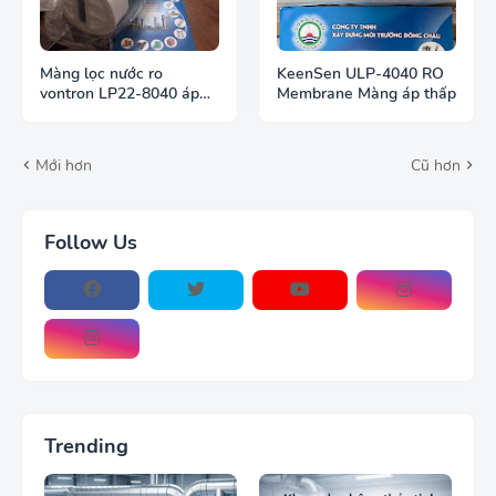
Màng lọc nước ro
KeenSen ULP-4040 RO
vontron LP22-8040 áp
Membrane Màng áp thấp
cao khử mặn
Mới hơn
Cũ hơn
Follow Us
Trending