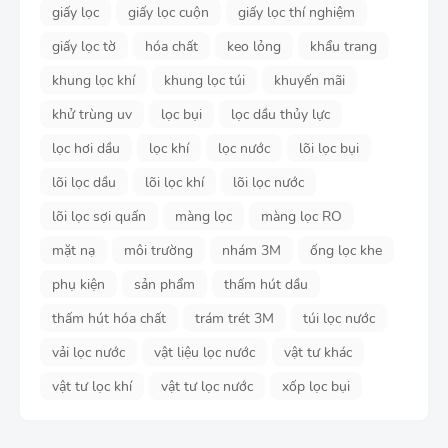
giấy lọc
giấy lọc cuộn
giấy lọc thí nghiệm
giấy lọc tờ
hóa chất
keo lỏng
khẩu trang
khung lọc khí
khung lọc túi
khuyến mãi
khử trùng uv
lọc bụi
lọc dầu thủy lực
lọc hơi dầu
lọc khí
lọc nước
lõi lọc bụi
lõi lọc dầu
lõi lọc khí
lõi lọc nước
lõi lọc sợi quấn
màng lọc
màng lọc RO
mặt nạ
môi trường
nhám 3M
ống lọc khe
phụ kiện
sản phẩm
thấm hút dầu
thấm hút hóa chất
trám trét 3M
túi lọc nước
vải lọc nước
vật liệu lọc nước
vật tư khác
vật tư lọc khí
vật tư lọc nước
xốp lọc bụi