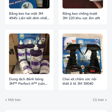
Băng keo hai mặt 3M
Băng keo chống trượt
4945: Liên kết dính nhiều
3M 220 khu vực ẩm ướt
bề mặt
Dung dịch đánh bóng
Chai xịt chăm sóc nội
3M™ Perfect-It™ (sản
thất ô tô 3M 39040
phẩm mã 36060)
Mới hơn
Cũ hơn