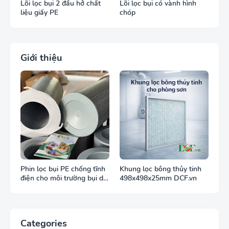
Lõi lọc bụi 2 đầu hở chất
Lõi lọc bụi có vành hình
liệu giấy PE
chóp
Giới thiệu
Phin lọc bụi PE chống tĩnh
Khung lọc bông thủy tinh
điện cho môi trường bụi dễ
498x498x25mm DCF.vn
cháy
Categories