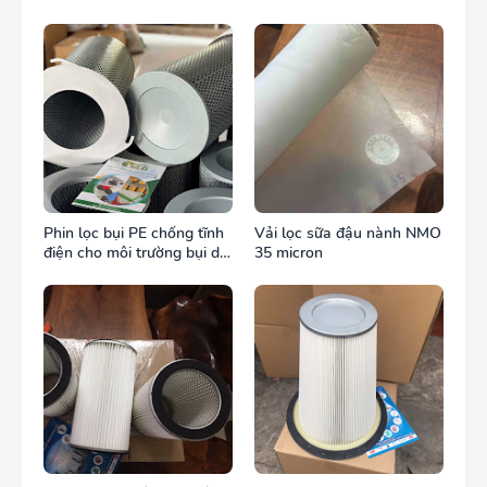
ống gió tròn
Phin lọc bụi PE chống tĩnh
Vải lọc sữa đậu nành NMO
điện cho môi trường bụi dễ
35 micron
cháy