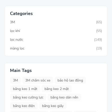
Categories
3M
(65)
lọc khí
(55)
lọc nước
(149)
màng lọc
(19)
Main Tags
3M
3M chăm sóc xe
bảo hộ lao động
băng keo 1 mặt
băng keo 2 mặt
băng keo cường lực
băng keo dán nền
băng keo điện
băng keo giấy