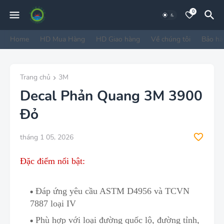
0
Home
HD Mua Hàng
HD Giao hàng
Về chúng tôi
Bảo hà
Trang chủ
3M
Decal Phản Quang 3M 3900
Đỏ
tháng 1 05, 2026
Đặc điểm nổi bật:
Đáp ứng yêu cầu
ASTM D4956
và
TCVN
7887
loại IV
Phù hợp với loại đường quốc lộ
,
đường tỉnh,