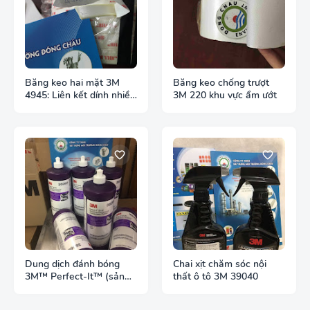
Băng keo hai mặt 3M
Băng keo chống trượt
4945: Liên kết dính nhiều
3M 220 khu vực ẩm ướt
bề mặt
Dung dịch đánh bóng
Chai xịt chăm sóc nội
3M™ Perfect-It™ (sản
thất ô tô 3M 39040
phẩm mã 36060)