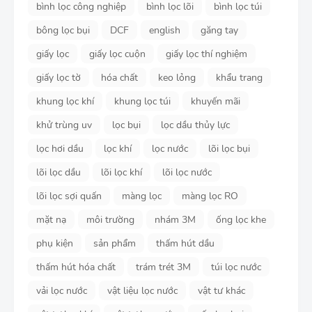
bình lọc công nghiệp
bình lọc lõi
bình lọc túi
bông lọc bụi
DCF
english
găng tay
giấy lọc
giấy lọc cuộn
giấy lọc thí nghiệm
giấy lọc tờ
hóa chất
keo lỏng
khẩu trang
khung lọc khí
khung lọc túi
khuyến mãi
khử trùng uv
lọc bụi
lọc dầu thủy lực
lọc hơi dầu
lọc khí
lọc nước
lõi lọc bụi
lõi lọc dầu
lõi lọc khí
lõi lọc nước
lõi lọc sợi quấn
màng lọc
màng lọc RO
mặt nạ
môi trường
nhám 3M
ống lọc khe
phụ kiện
sản phẩm
thấm hút dầu
thấm hút hóa chất
trám trét 3M
túi lọc nước
vải lọc nước
vật liệu lọc nước
vật tư khác