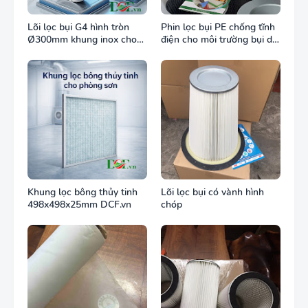
Lõi lọc bụi G4 hình tròn
Phin lọc bụi PE chống tĩnh
Ø300mm khung inox cho
điện cho môi trường bụi dễ
ống gió tròn
cháy
Khung lọc bông thủy tinh
Lõi lọc bụi có vành hình
498x498x25mm DCF.vn
chóp