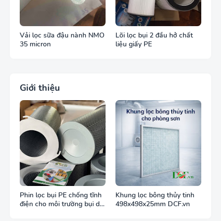
Vải lọc sữa đậu nành NMO
Lõi lọc bụi 2 đầu hở chất
35 micron
liệu giấy PE
Giới thiệu
Phin lọc bụi PE chống tĩnh
Khung lọc bông thủy tinh
điện cho môi trường bụi dễ
498x498x25mm DCF.vn
cháy