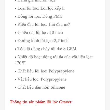
Đánh giá micron: 0,2
Loại lõi lọc:
Lõi lọc xếp li
Dòng lõi lọc:
Dòng PMC
Kiểu đầu lõi lọc: H
a
i đầu mở
Chiều dài lõi lọc:
10 inch
Đường kính lõi lọc:
2,7 inch
Tốc độ dòng chảy t
ố
i đa: 8 GPM
Nhiệt độ hoạt động tối đa của vật liệu lọc:
176°F
Chất liệu lõi lọc:
Polypropylene
Vật liệu lọc: Polypropylene
Chất liệu đ
à
n hồi:
Silicone
Thông tin sản phẩm lõi lọc Graver: