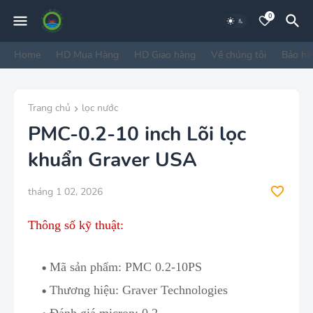
0
Home
HD Mua Hàng
HD Giao hàng
Về chúng tôi
Bảo hà
Trang chủ
lọc nước
PMC-0.2-10 inch Lõi lọc
khuẩn Graver USA
tháng 1 02, 2026
Thông số kỹ thuật:
Mã sản phẩm:
PMC 0.2-10PS
Thương hiệu:
Graver Technologies