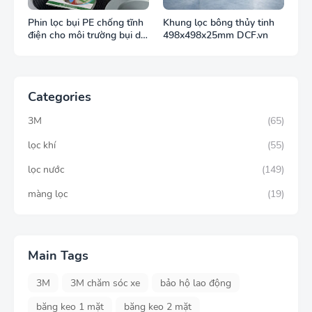
Phin lọc bụi PE chống tĩnh
Khung lọc bông thủy tinh
điện cho môi trường bụi dễ
498x498x25mm DCF.vn
cháy
Categories
3M
(65)
lọc khí
(55)
lọc nước
(149)
màng lọc
(19)
Main Tags
3M
3M chăm sóc xe
bảo hộ lao động
băng keo 1 mặt
băng keo 2 mặt