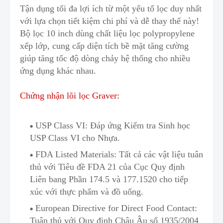
Tận dụng tối đa lợi ích từ một yếu tố lọc duy nhất
với lựa chọn tiết kiệm chi phí và dễ thay thế này!
Bộ lọc 10 inch dùng chất liệu lọc polypropylene
xếp lớp, cung cấp diện t
í
ch bề mặt tăng cường
giúp tăng tốc độ dòng chảy hệ thống c
h
o nhiều
ứng dụng khác nhau.
Chứng nhận lõi lọc Graver:
USP Class VI
: Đáp ứ
n
g Kiểm tra Sinh học
USP Class VI cho Nhựa.
FDA Listed Materials
: Tất cả các vật liệu tuân
thủ với Tiêu đề FDA 21 của Cục Quy định
Liên bang Phần 174
.
5 và 177.1520 cho tiếp
xúc với thực phẩm và đồ uống.
European Directive for Direct Food Contact
:
Tuân thủ với
Quy định Châu Âu số 1935/2004