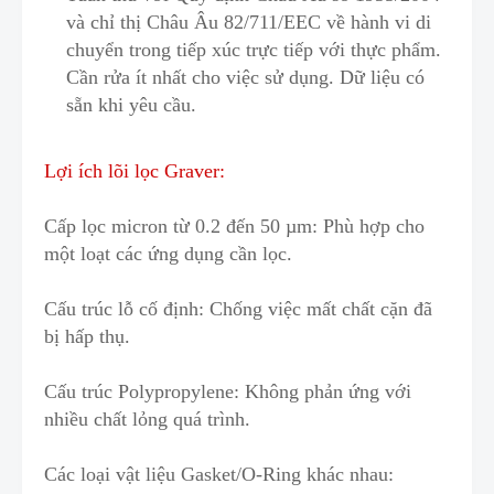
và chỉ thị Châu Âu 82/711/EEC về hành vi di
chuyển trong tiếp xúc t
r
ực tiếp với thực phẩm.
Cần rửa ít nhất cho việc sử dụng. Dữ liệu có
sẵn khi yêu cầu.
Lợi ích lõi lọc Graver:
Cấp lọc micron từ 0.2 đến 50 µm: Phù hợp c
h
o
một loạt các ứng dụng cần lọc.
Cấu trúc lỗ cố định
: Chống v
i
ệc mất chất cặn đã
bị hấp thụ.
Cấu trúc Polypropylene: Không phản ứng với
nhiều chất lỏng quá trình.
Các loại vật liệu Gasket/O-Ring khác nhau
: