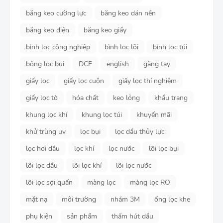
băng keo cường lực
băng keo dán nền
băng keo điện
băng keo giấy
bình lọc công nghiệp
bình lọc lõi
bình lọc túi
bông lọc bụi
DCF
english
găng tay
giấy lọc
giấy lọc cuộn
giấy lọc thí nghiệm
giấy lọc tờ
hóa chất
keo lỏng
khẩu trang
khung lọc khí
khung lọc túi
khuyến mãi
khử trùng uv
lọc bụi
lọc dầu thủy lực
lọc hơi dầu
lọc khí
lọc nước
lõi lọc bụi
lõi lọc dầu
lõi lọc khí
lõi lọc nước
lõi lọc sợi quấn
màng lọc
màng lọc RO
mặt nạ
môi trường
nhám 3M
ống lọc khe
phụ kiện
sản phẩm
thấm hút dầu