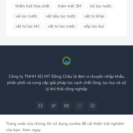
thấm hút hóa chất
trám trét 3M
túi lọc nước
vải lọc nước
vật liệu lọc nước
vật tư khác
vật tư lọc khí
vật tư lọc nước
xốp lọc bụi
Công ty TNHH XD MT Đông Châu là đơn vị chuyên nhập khẩu,
phân phối và cung cấp giải pháp lọc sạch chất lỏng, lọc bụi và xử
lý khí thải công nghiệp
Trang web của chúng tôi sử dụng cookie để cải thiện trải nghiệm
của bạn.
Xem ngay