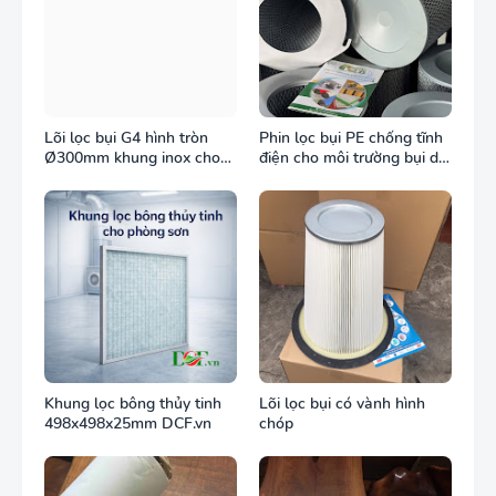
Lõi lọc bụi G4 hình tròn
Phin lọc bụi PE chống tĩnh
Ø300mm khung inox cho
điện cho môi trường bụi dễ
ống gió tròn
cháy
Khung lọc bông thủy tinh
Lõi lọc bụi có vành hình
498x498x25mm DCF.vn
chóp