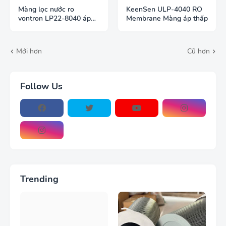
Màng lọc nước ro
KeenSen ULP-4040 RO
vontron LP22-8040 áp
Membrane Màng áp thấp
cao khử mặn
Mới hơn
Cũ hơn
Follow Us
Trending