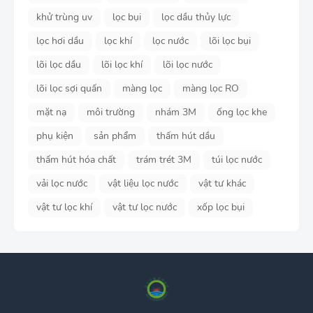
khử trùng uv
lọc bụi
lọc dầu thủy lực
lọc hơi dầu
lọc khí
lọc nước
lõi lọc bụi
lõi lọc dầu
lõi lọc khí
lõi lọc nước
lõi lọc sợi quấn
màng lọc
màng lọc RO
mặt nạ
môi trường
nhám 3M
ống lọc khe
phụ kiện
sản phẩm
thấm hút dầu
thấm hút hóa chất
trám trét 3M
túi lọc nước
vải lọc nước
vật liệu lọc nước
vật tư khác
vật tư lọc khí
vật tư lọc nước
xốp lọc bụi