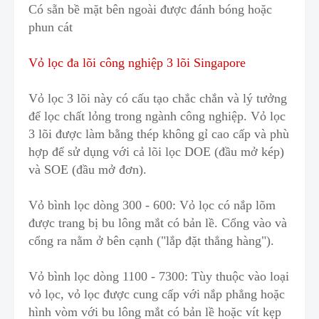
Có sẵn bề mặt bên ngoài đ
ư
ợc đánh bóng hoặc
phun cát
Vỏ lọc đa lõi công nghiệp 3 lõi Singapore
Vỏ lọc 3 lõi này có cấu tạo chắc chắn và lý tưởng
đ
ể lọc chất lỏng trong ngành công nghiệp
.
Vỏ lọc
3 lõi được làm bằng thép không gỉ cao cấp và phù
hợp để sử dụng với
c
ả lõi lọc DOE (đầu mở kép)
và SOE (đầu mở đơn).
Vỏ bình lọc dòng 300 - 600: Vỏ lọc có nắp lõm
được trang bị bu lông mắt có bản lề. Cổng vào và
cổng
r
a nằm ở bên cạnh ("lắp đặt thẳng hàng").
Vỏ bình lọc dòng 1100 - 7300: Tùy thuộc vào loại
vỏ lọc, vỏ lọc được cung cấp với nắp phẳng hoặc
hình vòm với bu lông mắt có bản lề hoặc vít kẹp