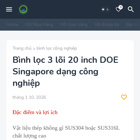
0
Home
HD Mua Hàng
HD Giao hàng
Về chúng tôi
Bảo hà
Trang chủ
bình lọc công nghiệp
Bình lọc 3 lõi 20 inch DOE
Singapore dạng công
nghiệp
tháng 1 10, 2026
Đặc điểm và lợi ích
Vật liệu thép không gỉ SUS304 ho
ặ
c SUS316L
chất lượng cao