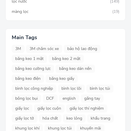
lọc nước
(149)
màng lọc
(19)
Main Tags
3M
3M chăm sóc xe
bảo hộ lao động
băng keo 1 mặt
băng keo 2 mặt
băng keo cường lực
băng keo dán nền
băng keo điện
băng keo giấy
bình lọc công nghiệp
bình lọc lõi
bình lọc túi
bông lọc bụi
DCF
english
găng tay
giấy lọc
giấy lọc cuộn
giấy lọc thí nghiệm
giấy lọc tờ
hóa chất
keo lỏng
khẩu trang
khung lọc khí
khung lọc túi
khuyến mãi