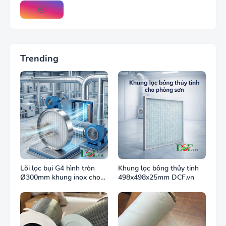
Trending
Lõi lọc bụi G4 hình tròn
Khung lọc bông thủy tinh
Ø300mm khung inox cho
498x498x25mm DCF.vn
ống gió tròn