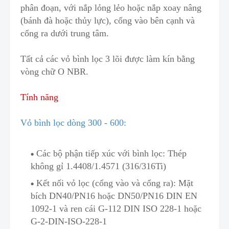
phân đoạn, với nắp lỏng lẻo hoặc nắp xoay nâng
(bánh đà hoặc thủy lực), cổng vào bên cạnh và
c
ổng ra dưới trung tâm.
Tất cả các vỏ bình lọc 3 lõi được làm kín bằng
vòng chữ O NBR.
Tính năng
Vỏ bình lọc dòng 300 - 600:
Các bộ phận t
i
ếp xúc với bình lọc: Thép
không gỉ 1.4408/1.4571 (316/316Ti)
Kết nối vỏ lọc (cổng vào và cổng ra): Mặt
bích DN
4
0/PN16 hoặc DN50/PN16 DIN EN
1
0
92-1 và ren cái G-112 DIN ISO 228-1 hoặc
G-2-DIN-ISO-228-1