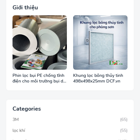
Giới thiệu
Phin lọc bụi PE chống tĩnh
Khung lọc bông thủy tinh
điện cho môi trường bụi dễ
498x498x25mm DCF.vn
cháy
Categories
3M
(65)
lọc khí
(55)