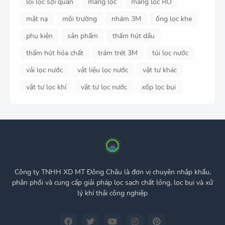
lõi lọc sợi quấn
màng lọc
màng lọc RO
mặt nạ
môi trường
nhám 3M
ống lọc khe
phụ kiện
sản phẩm
thấm hút dầu
thấm hút hóa chất
trám trét 3M
túi lọc nước
vải lọc nước
vật liệu lọc nước
vật tư khác
vật tư lọc khí
vật tư lọc nước
xốp lọc bụi
Công ty TNHH XD MT Đông Châu là đơn vị chuyên nhập khẩu,
phân phối và cung cấp giải pháp lọc sạch chất lỏng, lọc bụi và xử
lý khí thải công nghiệp