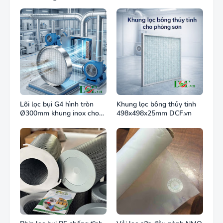
Lõi lọc bụi G4 hình tròn
Khung lọc bông thủy tinh
Ø300mm khung inox cho
498x498x25mm DCF.vn
ống gió tròn