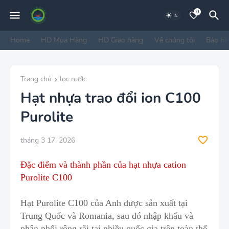
0
Home
HD Mua Hàng
HD Giao hàng
Về chúng tôi
Bảo hà
Trang chủ
lọc nước
Hạt nhựa trao đổi ion C100
Purolite
tháng 3 17, 2026
Đặc điểm và thành phần của hạt nhựa cation
Purolite C100
Hạt Purolite C100
của Anh được sản xuất tại
Trung Quốc và Romania, sau đó nhập khẩu và
phân phối rộng rãi tại nhiều quốc gia trên toàn thế