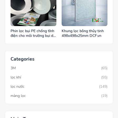
Phin lọc bụi PE chống tĩnh
Khung lọc bông thủy tinh
điện cho môi trường bụi dễ
498x498x25mm DCF.vn
cháy
Categories
3M
(65)
lọc khí
(55)
lọc nước
(149)
màng lọc
(19)