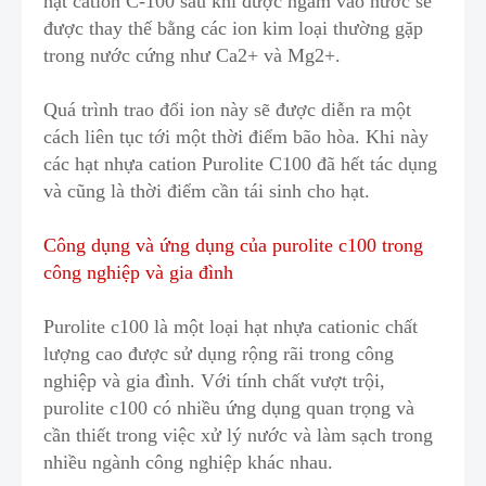
hạt cation C-100 s
a
u khi được ngâm vào nước sẽ
được thay thế
b
ằng các ion kim loại thường gặp
trong nước cứng như Ca2+ và Mg2+.
Quá trình trao đổi ion này sẽ được diễn ra một
cách l
i
ên tục tới một thời điểm bão hòa. Khi này
các hạt nhựa cation Purolite C100 đã hết tác dụng
và cũng là thời điểm cần tái sinh cho hạt.
Công dụng và ứng dụng của purolite c100 trong
công nghiệp và gia đình
Purolite c100 là một loại hạt nhựa cationic chất
lượng cao được sử dụng rộng rãi trong công
nghiệp và gia đình
.
Với tính chất vượt trội,
purolite c100 có nhiều ứng dụng quan trọng và
cần thiết trong việc
xử lý nước
và làm sạch trong
nhiều ngành công nghiệp khác nhau.