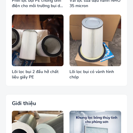
Phin lọc bụi PE chống tĩnh
Vải lọc sữa đậu nành NMO
điện cho môi trường bụi dễ
35 micron
cháy
Lõi lọc bụi 2 đầu hở chất
Lõi lọc bụi có vành hình
liệu giấy PE
chóp
Giới thiệu