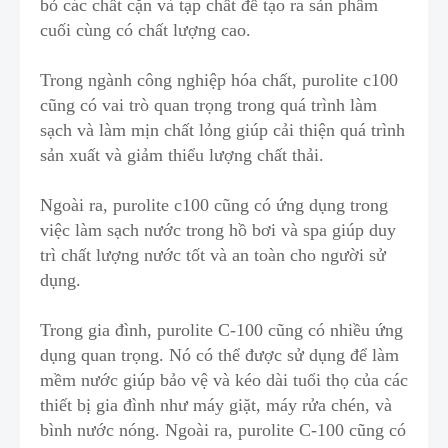
bỏ các chất cặn và tạp chất để tạo ra sản phẩm
cuối cùng có chất lượng cao.
Trong
ngành công nghiệp hóa chất
, purolite c100
cũng có vai trò quan trọng trong quá trình làm
sạch và làm mịn chất lỏng giúp cải thiện quá trình
sản xuất và g
i
ảm thiểu lượng chất thải.
Ngoài ra, purolite c100 cũng có ứng dụng trong
việc
l
àm sạch nước trong
hồ bơi và spa
giúp duy
trì chất lượng nước tốt và an toàn cho người sử
dụng.
Trong gia đình, purolite C-100 cũng có nh
i
ều ứng
dụng quan trọng. Nó có thể được sử dụng để làm
mềm nước giúp bảo vệ và kéo dài tuổi thọ của các
thiết bị gia đình
n
h
ư máy giặt, máy rửa chén, và
bình nước nóng. Ngoài ra, purolite C-100 cũng có