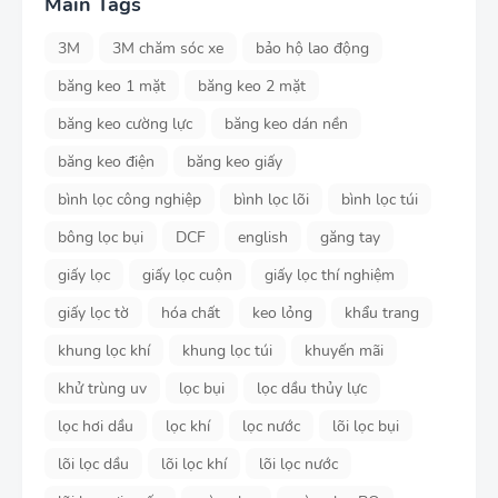
Main Tags
3M
3M chăm sóc xe
bảo hộ lao động
băng keo 1 mặt
băng keo 2 mặt
băng keo cường lực
băng keo dán nền
băng keo điện
băng keo giấy
bình lọc công nghiệp
bình lọc lõi
bình lọc túi
bông lọc bụi
DCF
english
găng tay
giấy lọc
giấy lọc cuộn
giấy lọc thí nghiệm
giấy lọc tờ
hóa chất
keo lỏng
khẩu trang
khung lọc khí
khung lọc túi
khuyến mãi
khử trùng uv
lọc bụi
lọc dầu thủy lực
lọc hơi dầu
lọc khí
lọc nước
lõi lọc bụi
lõi lọc dầu
lõi lọc khí
lõi lọc nước