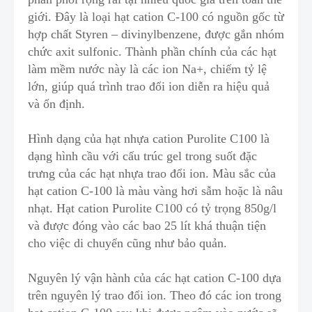
giới. Đây là loại
hạt cation C-100
có nguồn gốc từ
hợp chất Styren – divinylbenzene, được gắn nhóm
chức axit sulfonic. Thành phần chính của các hạt
làm mềm nước này là các ion Na+, chiếm tỷ lệ
lớn, giúp quá trình
trao đổi ion
diễn ra hiệu quả
và ổn định.
Hình dạng của hạt nhựa cation Purolite C100 là
dạng hình cầu với cấu trúc gel trong suốt đặc
trưng của các hạt nhựa trao đổi ion. Màu sắc của
hạt cation C-100 là màu vàng hơi sẫm hoặc là nâu
nhạt
.
Hạt cation Purolite C100 có tỷ trọng 850g/l
và được đóng vào các bao 25 lít khá thuận tiện
cho việc di chuyển
c
ũng như bảo quản.
Nguyên lý vận hành của các hạt cation C-100 dựa
trên nguyên lý trao đổi ion. Theo đó các ion trong